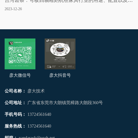
台湾齿条：弯板四轴雕刻机在家具行业的用途、配置以及报
2023-12-26
价说明
彦大微信号
彦大抖音号
公司名称：
彦大技术
公司地址：
广东省东莞市大朗镇莞樟路大朗段360号
手机号码：
13724561640
服务热线：
13724561640
邮箱：
yandarack@yeah.net