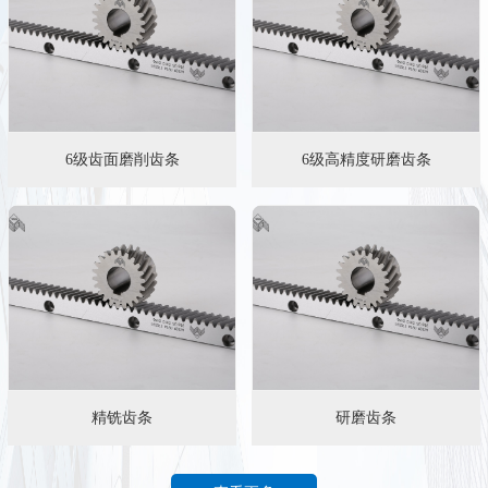
6级齿面磨削齿条
6级高精度研磨齿条
精铣齿条
研磨齿条